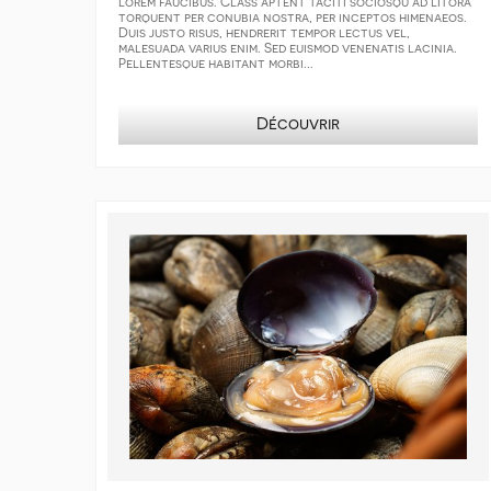
lorem faucibus. Class aptent taciti sociosqu ad litora
torquent per conubia nostra, per inceptos himenaeos.
Duis justo risus, hendrerit tempor lectus vel,
malesuada varius enim. Sed euismod venenatis lacinia.
Pellentesque habitant morbi...
Découvrir