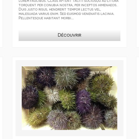
lorem faucibus. Class aptent taciti sociosqu ad litora
torquent per conubia nostra, per inceptos himenaeos.
Duis justo risus, hendrerit tempor lectus vel,
malesuada varius enim. Sed euismod venenatis lacinia.
Pellentesque habitant morbi...
Découvrir