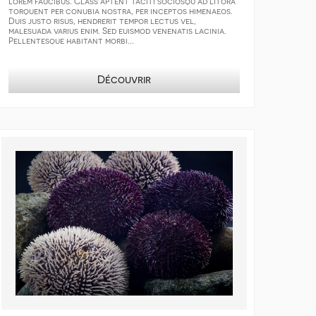
lorem faucibus. Class aptent taciti sociosqu ad litora
torquent per conubia nostra, per inceptos himenaeos.
Duis justo risus, hendrerit tempor lectus vel,
malesuada varius enim. Sed euismod venenatis lacinia.
Pellentesque habitant morbi...
Découvrir