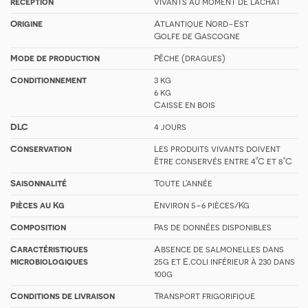
réception
vivants au moment de l’achat
Origine
Atlantique Nord-Est
Golfe de Gascogne
Mode de production
Pêche (dragues)
Conditionnement
3 kg
6 kg
Caisse en bois
DLC
4 jours
Conservation
Les produits vivants doivent
être conservés entre 4°C et 8°C
Saisonnalité
Toute l’année
Pièces au Kg
Environ 5-6 pièces/Kg
Composition
Pas de données disponibles
Caractéristiques
Absence de salmonelles dans
microbiologiques
25g et E.coli inférieur à 230 dans
100g
Conditions de livraison
Transport frigorifique