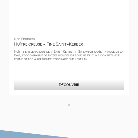
Nos Produits
Huître creuse - Fine Saint-Kerber
Huître emblématique de « Saint Kerber ». Sa saveur iodée, typique de la
Baie, s’accompagne de notes rondes en bouche et d’une consistance
ferme grâce à un court stockage sur l’estran.
Découvrir