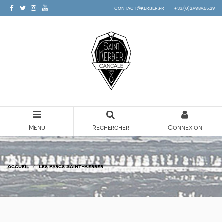
contact@kerber.fr
+33.(0)2.99.89.65.29
Menu
Rechercher
Connexion
Accueil
Les Parcs Saint-Kerber